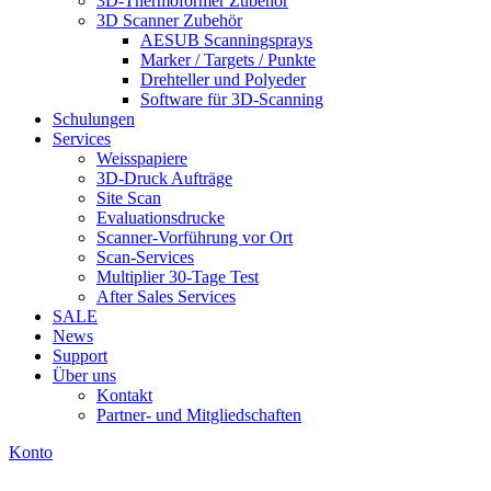
3D-Thermoformer Zubehör
3D Scanner Zubehör
AESUB Scanningsprays
Marker / Targets / Punkte
Drehteller und Polyeder
Software für 3D-Scanning
Schulungen
Services
Weisspapiere
3D-Druck Aufträge
Site Scan
Evaluationsdrucke
Scanner-Vorführung vor Ort
Scan-Services
Multiplier 30-Tage Test
After Sales Services
SALE
News
Support
Über uns
Kontakt
Partner- und Mitgliedschaften
Konto