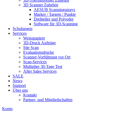
3D-Thermoformer Zubehör
3D Scanner Zubehör
AESUB Scanningsprays
Marker / Targets / Punkte
Drehteller und Polyeder
Software für 3D-Scanning
Schulungen
Services
Weisspapiere
3D-Druck Aufträge
Site Scan
Evaluationsdrucke
Scanner-Vorführung vor Ort
Scan-Services
Multiplier 30-Tage Test
After Sales Services
SALE
News
Support
Über uns
Kontakt
Partner- und Mitgliedschaften
Konto