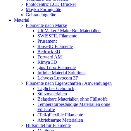
Photocentric LCD Drucker
Mayku Formgeräte
Gebrauchtgeräte
Material
Filamente nach Marke
UltiMaker / MakerBot Materialien
SWISSFIL Filamente
Prusament
Raise3D Filamente
Bedrock 3D
Forward AM
Kimya 3D
igus Tribo-Filamente
Infinite Material Solutions
Lehvoss Luvocom 3F
Filamente nach Eigenschaften / Anwendungen
Täglicher Gebrauch
Stützmaterialien
Belastbare Materialien ohne Füllstoffe
Temperaturbeständige Materialien ohne
Füllstoffe
(Teil-)Flexible Filamente
Abriebsarme Materialien
Hilfsmittel für Filamente
Magigoo