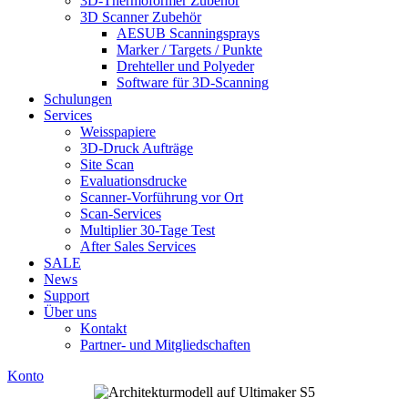
3D-Thermoformer Zubehör
3D Scanner Zubehör
AESUB Scanningsprays
Marker / Targets / Punkte
Drehteller und Polyeder
Software für 3D-Scanning
Schulungen
Services
Weisspapiere
3D-Druck Aufträge
Site Scan
Evaluationsdrucke
Scanner-Vorführung vor Ort
Scan-Services
Multiplier 30-Tage Test
After Sales Services
SALE
News
Support
Über uns
Kontakt
Partner- und Mitgliedschaften
Konto