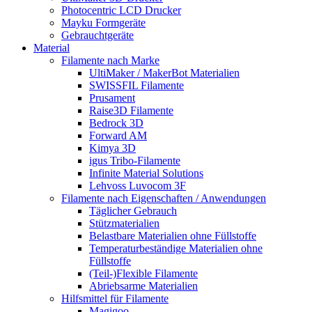
Photocentric LCD Drucker
Mayku Formgeräte
Gebrauchtgeräte
Material
Filamente nach Marke
UltiMaker / MakerBot Materialien
SWISSFIL Filamente
Prusament
Raise3D Filamente
Bedrock 3D
Forward AM
Kimya 3D
igus Tribo-Filamente
Infinite Material Solutions
Lehvoss Luvocom 3F
Filamente nach Eigenschaften / Anwendungen
Täglicher Gebrauch
Stützmaterialien
Belastbare Materialien ohne Füllstoffe
Temperaturbeständige Materialien ohne
Füllstoffe
(Teil-)Flexible Filamente
Abriebsarme Materialien
Hilfsmittel für Filamente
Magigoo